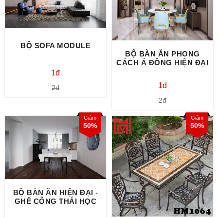
BỘ SOFA MODULE
BỘ BÀN ĂN PHONG
CÁCH Á ĐÔNG HIỆN ĐẠI
1đ
1đ
2đ
2đ
Giảm
Giảm
50%
50%
BỘ BÀN ĂN HIỆN ĐẠI -
GHẾ CÔNG THÁI HỌC