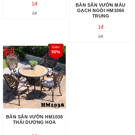
1đ
BÀN SÂN VƯỜN MÀU
GẠCH NGÓI HM1064
2đ
TRUNG
1đ
2đ
Giảm
50%
BÀN SÂN VƯỜN HM1038
THÁI DƯƠNG HOA