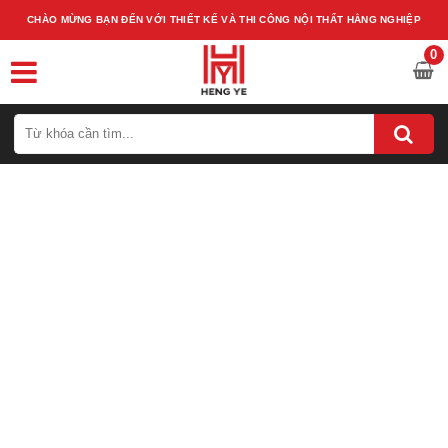
CHÀO MỪNG BẠN ĐẾN VỚI THIẾT KẾ VÀ THI CÔNG NỘI THẤT HẰNG NGHIỆP
0