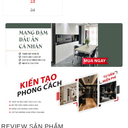
1đ
2đ
REVIEW SẢN PHẨM