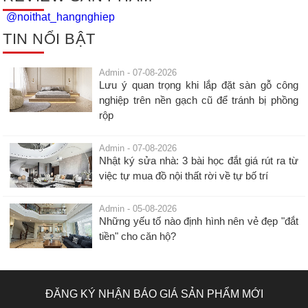
@noithat_hangnghiep
TIN NỔI BẬT
Admin - 07-08-2026
Lưu ý quan trọng khi lắp đặt sàn gỗ công
nghiệp trên nền gạch cũ để tránh bị phồng
rộp
Admin - 07-08-2026
Nhật ký sửa nhà: 3 bài học đắt giá rút ra từ
việc tự mua đồ nội thất rời về tự bố trí
Admin - 05-08-2026
Những yếu tố nào định hình nên vẻ đẹp "đắt
tiền" cho căn hộ?
ĐĂNG KÝ NHẬN BÁO GIÁ SẢN PHẨM MỚI