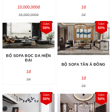
10,000,000đ
1đ
15,000,000đ
2đ
Giảm
Giảm
50%
50%
BỘ SOFA BỌC DA HIỆN
ĐẠI
BỘ SOFA TÂN Á ĐÔNG
1đ
1đ
2đ
2đ
Giảm
Giảm
50%
50%