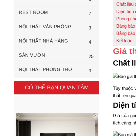
Chất liệu
Diện tích 
REST ROOM
7
Phong các
Bảng báo g
NỘI THẤT VĂN PHÒNG
3
Bảng báo g
Kết luận.
NỘI THẤT NHÀ HÀNG
4
Giá t
SÂN VƯỜN
25
Chất l
NỘI THẤT PHÒNG THỜ
3
CÓ THỂ BẠN QUAN TÂM
Tùy thuộc v
thất liên q
Diện t
Giá của gó
tích càng n