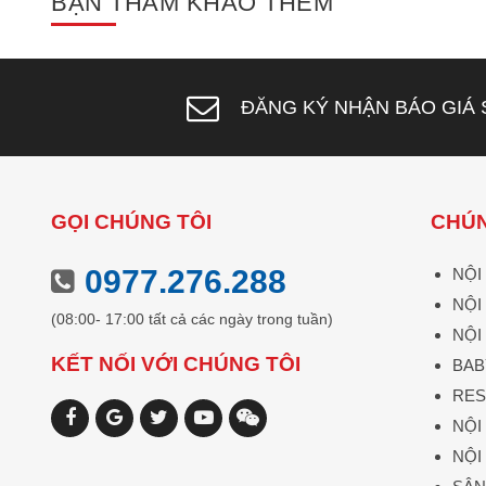
BẠN THAM KHẢO THÊM
ĐĂNG KÝ NHẬN BÁO GIÁ 
GỌI CHÚNG TÔI
CHÚN
0977.276.288
NỘI
NỘI
(08:00- 17:00 tất cả các ngày trong tuần)
NỘI
KẾT NỐI VỚI CHÚNG TÔI
BAB
RES
NỘI
NỘI