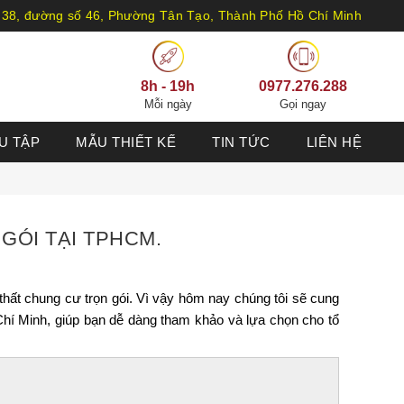
 38, đường số 46, Phường Tân Tạo, Thành Phố Hồ Chí Minh
8h - 19h
0977.276.288
Mỗi ngày
Gọi ngay
U TẬP
MẪU THIẾT KẾ
TIN TỨC
LIÊN HỆ
GÓI TẠI TPHCM.
 thất chung cư trọn gói. Vì vậy hôm nay chúng tôi sẽ cung
 Chí Minh, giúp bạn dễ dàng tham khảo và lựa chọn cho tổ