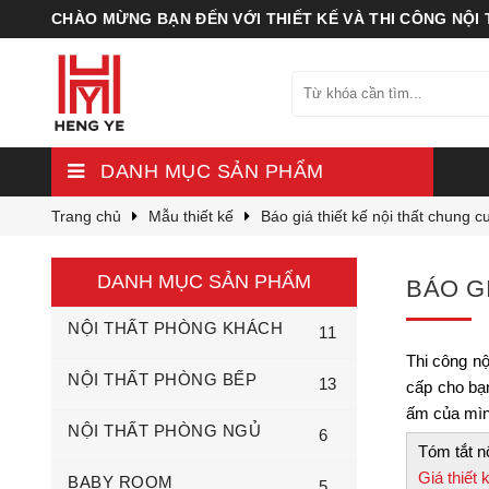
CHÀO MỪNG BẠN ĐẾN VỚI THIẾT KẾ VÀ THI CÔNG NỘI
DANH MỤC SẢN PHẨM
Trang chủ
Mẫu thiết kế
Báo giá thiết kế nội thất chung c
DANH MỤC SẢN PHẨM
BÁO G
NỘI THẤT PHÒNG KHÁCH
11
Thi công nộ
NỘI THẤT PHÒNG BẾP
13
cấp cho bạn
ấm của mìn
NỘI THẤT PHÒNG NGỦ
6
Tóm tắt n
Giá thiết 
BABY ROOM
5