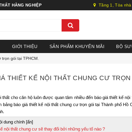
 THẤT HẰNG NGHIỆP
Tầng 1, Tòa nhà
GIỚI THIỆU
SẢN PHẨM KHUYẾN MÃI
BỘ SƯ
ư trọn gói tại TPHCM.
IÁ THIẾT KẾ NỘI THẤT CHUNG CƯ TRỌN 
i thất cho căn hộ luôn được quan tâm nhiều đến báo giá thiết kế nội
 bảng báo giá thiết kế nội thất chung cư trọn gói tại Thành phố Hồ
h.
ội dung chính [ẩn]
kế nội thất chung cư sẽ thay đổi bởi những yếu tố nào ?