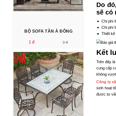
Do đó,
sẽ có 
Chi phí 
Chi phí t
BỘ SOFA TÂN Á ĐÔNG
Thiết kế
1 đ
2 đ
Kết l
Trên đây là
cung cấp có
không vượt 
Công ty x
sinh hoạt t
được tư vấn