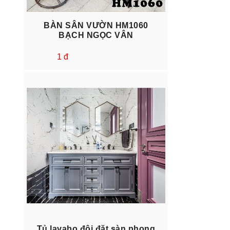
BÀN SÂN VƯỜN HM1060
BẠCH NGỌC VÂN
1 đ
Tủ lavabo đôi đặt sàn phong