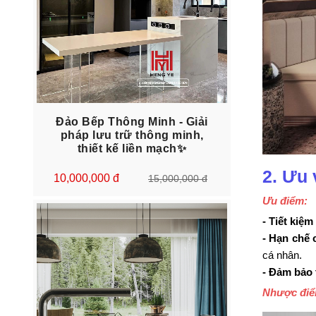
Đảo Bếp Thông Minh - Giải
pháp lưu trữ thông minh,
thiết kế liền mạch✨
2. Ưu 
10,000,000 đ
15,000,000 đ
Ưu điểm:
- Tiết kiệm
- Hạn chế 
cá nhân.
- Đảm bảo 
Nhược đi