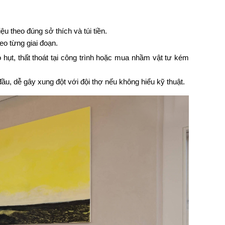
u theo đúng sở thích và túi tiền.
eo từng giai đoạn.
o hụt, thất thoát tại công trình hoặc mua nhầm vật tư kém
 đầu, dễ gây xung đột với đội thợ nếu không hiểu kỹ thuật.