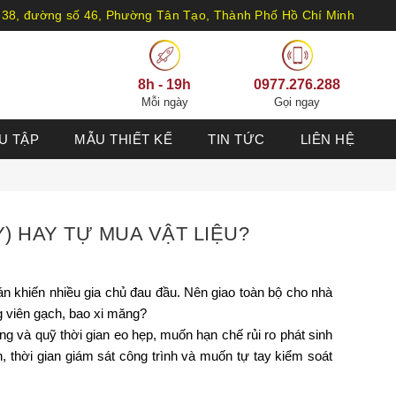
 38, đường số 46, Phường Tân Tạo, Thành Phố Hồ Chí Minh
8h - 19h
0977.276.288
Mỗi ngày
Gọi ngay
U TẬP
MẪU THIẾT KẾ
TIN TỨC
LIÊN HỆ
) HAY TỰ MUA VẬT LIỆU?
án khiến nhiều gia chủ đau đầu. Nên giao toàn bộ cho nhà
g viên gạch, bao xi măng?
g và quỹ thời gian eo hẹp, muốn hạn chế rủi ro phát sinh
, thời gian giám sát công trình và muốn tự tay kiểm soát