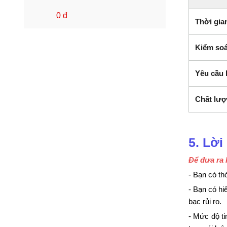
0 đ
Thời gia
Kiểm soá
Yêu cầu 
Chất lư
5. Lờ
Để đưa ra 
- Bạn có th
- Bạn có hi
bạc rủi ro.
- Mức độ t