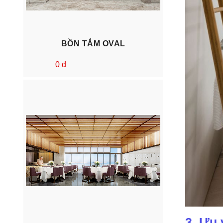
BỒN TẮM OVAL
0 đ
3. Ưu 