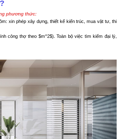
ì?
từng phương thức:
: xin phép xây dựng, thiết kế kiến trúc, mua vật tư, thi
tính công thợ theo $m^2$). Toàn bộ việc tìm kiếm đại lý,