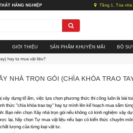
 THẤT HẰNG NGHIỆP
Tầng 1, Tòa nhà
GIỚI THIỆU
SẢN PHẨM KHUYẾN MÃI
BỘ SƯ
tay) hay tự mua vật liệu?
ÂY NHÀ TRỌN GÓI (CHÌA KHÓA TRAO TAY
ị xây dựng tổ ấm, việc lựa chọn phương thức thi công luôn là bài to
ình thức "chìa khóa trao tay" hay tự mình lên kế hoạch mua sắm từn
nh: Bạn nên chọn Xây nhà trọn gói nếu không có kinh nghiệm xây dựn
ược lại, hãy chọn Tự mua vật liệu nếu bạn có kiến thức chuyên môn
chất lượng của từng loại vật tư.