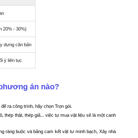
ian
ến 20% - 30%)
ây dựng căn bản
i ý liên tục
n phương án nào?
 để ra công trình, hãy chọn Trọn gói.
 thép thật, thép giả... việc tự mua vật liệu sẽ là một canh
ồng ràng buộc và bảng cam kết vật tư minh bạch, Xây nhà