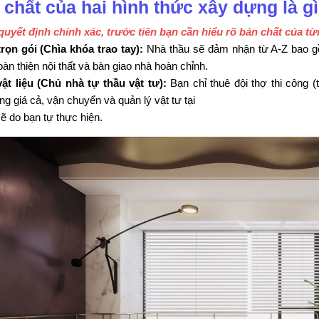
 chất của hai hình thức xây dựng là g
quyết định chính xác, trước tiên bạn cần hiểu rõ bản chất của 
trọn gói (Chìa khóa trao tay):
Nhà thầu sẽ đảm nhận từ A-Z bao gồm
oàn thiện nội thất và bàn giao nhà hoàn chỉnh.
ật liệu (Chủ nhà tự thầu vật tư):
Bạn chỉ thuê đội thợ thi công (
g giá cả, vận chuyển và quản lý vật tư tại
sẽ do bạn tự thực hiện.