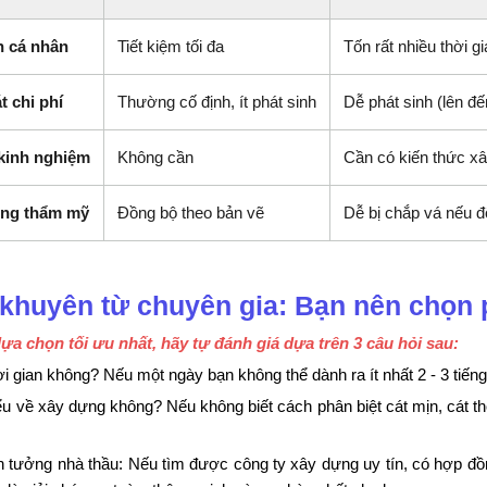
n cá nhân
Tiết kiệm tối đa
Tốn rất nhiều thời g
t chi phí
Thường cố định, ít phát sinh
Dễ phát sinh (lên đ
kinh nghiệm
Không cần
Cần có kiến thức x
ợng thẩm mỹ
Đồng bộ theo bản vẽ
Dễ bị chắp vá nếu đổ
i khuyên từ chuyên gia: Bạn nên chọ
lựa chọn tối ưu nhất, hãy tự đánh giá dựa trên 3 câu hỏi sau:
ời gian không? Nếu một ngày bạn không thể dành ra ít nhất 2 - 3 tiếng
ểu về xây dựng không? Nếu không biết cách phân biệt cát mịn, cát thô,
in tưởng nhà thầu: Nếu tìm được công ty xây dựng uy tín, có hợp đ