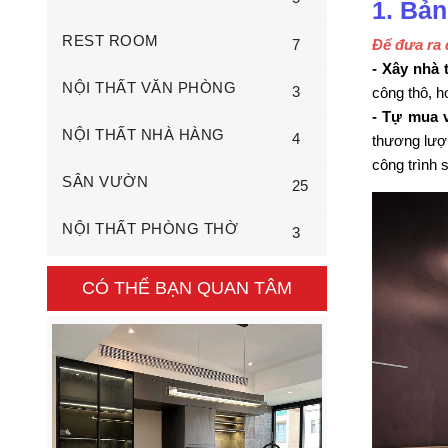
1. Bản
REST ROOM
7
Để đưa ra 
- Xây nhà 
NỘI THẤT VĂN PHÒNG
3
công thô, h
- Tự mua v
NỘI THẤT NHÀ HÀNG
4
thương lượn
công trình 
SÂN VƯỜN
25
NỘI THẤT PHÒNG THỜ
3
CÓ THỂ BẠN QUAN TÂM