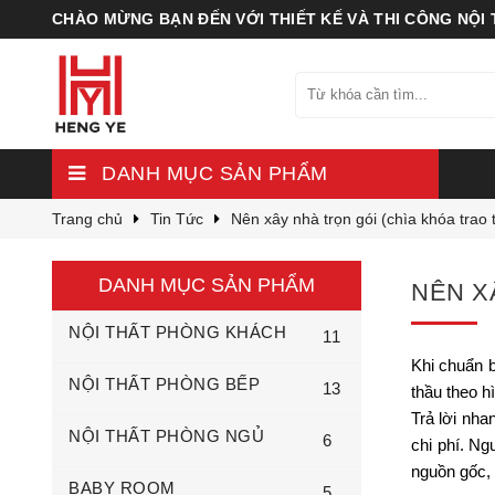
CHÀO MỪNG BẠN ĐẾN VỚI THIẾT KẾ VÀ THI CÔNG NỘI
DANH MỤC SẢN PHẨM
Trang chủ
Tin Tức
Nên xây nhà trọn gói (chìa khóa trao 
DANH MỤC SẢN PHẨM
NÊN X
NỘI THẤT PHÒNG KHÁCH
11
Khi chuẩn b
NỘI THẤT PHÒNG BẾP
13
thầu theo h
Trả lời nha
NỘI THẤT PHÒNG NGỦ
6
chi phí. Ng
nguồn gốc, 
BABY ROOM
5