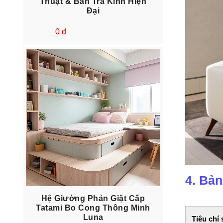
Thuật & Bàn Trà Kính Hiện
Đại
0 đ
4. Bả
Hệ Giường Phản Giật Cấp
Tatami Bo Cong Thông Minh
Luna
Tiêu chí