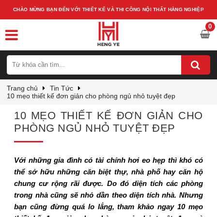
CHÀO MỪNG BẠN ĐẾN VỚI THIẾT KẾ VÀ THI CÔNG NỘI THẤT HẰNG NGHIỆP
0
Trang chủ
Tin Tức
10 mẹo thiết kế đơn giản cho phòng ngủ nhỏ tuyệt đẹp
10 MẸO THIẾT KẾ ĐƠN GIẢN CHO
PHÒNG NGỦ NHỎ TUYỆT ĐẸP
Với những gia đình có tài chính hơi eo hẹp thì khó có
thể sở hữu những căn biệt thự, nhà phố hay căn hộ
chung cư rộng rãi được. Do đó diện tích các phòng
trong nhà cũng sẽ nhỏ dần theo diện tích nhà. Nhưng
bạn cũng đừng quá lo lắng, tham khảo ngay 10 mẹo